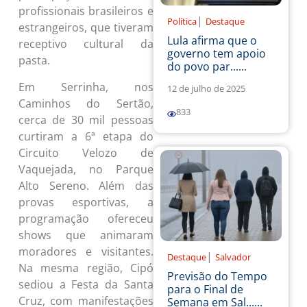
profissionais brasileiros e
|
Política
Destaque
estrangeiros, que tiveram
Lula afirma que o
receptivo cultural da
governo tem apoio
pasta.
do povo par......
Em Serrinha, nos
12 de julho de 2025
Caminhos do Sertão,
833
cerca de 30 mil pessoas
curtiram a 6ª etapa do
Circuito Velozo de
Vaquejada, no Parque
Alto Sereno. Além das
provas esportivas, a
programação ofereceu
shows que animaram
moradores e visitantes.
|
Destaque
Salvador
Na mesma região, Cipó
Previsão do Tempo
sediou a Festa da Santa
para o Final de
Cruz, com manifestações
Semana em Sal......