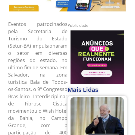
Eventos patrocinados
Publicidade
pela Secretaria de
Turismo do Estado
(Setur-BA) impulsionaram
o setor em diversas
regiões do estado, no
último fim de semana. Em
Salvador, na zona
turística Baía de Todos-
Mais Lidas
os-Santos, o 9º Congresso
Brasileiro Interdisciplinar
de Fibrose Cística
movimentou o Wish Hotel
da Bahia, no Campo
Grande, com a
participação de 400