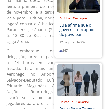
na manhã desta sexta-
feira, a primeira do mês
de novembro, e à tarde
|
viaja para Curitiba, onde
Política
Destaque
jogará contra o Athletico
Lula afirma que o
governo tem apoio
Paranaense, sábado (2),
do povo par......
às 18h30 de Brasília, na
Ligga Arena.
12 de julho de 2025
O embarque da
847
delegação, previsto para
as 14 horas em voo
fretado, terá mais um
Aeronego no Airport
Salvador-Deputado Luís
Eduardo Magalhães. A
Nação Rubro-Negra
levará seu apoio aos
|
Destaque
Salvador
jogadores para o difícil e
Previsão do Tempo