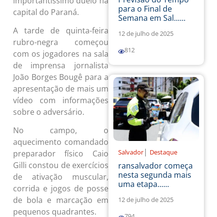
importantíssimo duelo na
para o Final de
capital do Paraná.
Semana em Sal......
A tarde de quinta-feira
12 de julho de 2025
rubro-negra começou
812
com os jogadores na sala
de imprensa jornalista
João Borges Bougê para a
apresentação de mais um
vídeo com informações
sobre o adversário.
No campo, o
aquecimento comandado
|
Salvador
Destaque
preparador físico Caio
Gilli constou de exercícios
ransalvador começa
nesta segunda mais
de ativação muscular,
uma etapa......
corrida e jogos de posse
de bola e marcação em
12 de julho de 2025
pequenos quadrantes.
794