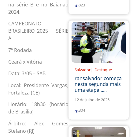
na série B e no Baianão
823
2024.
CAMPEONATO
BRASILEIRO 2025 | SÉRIE
A
7ª Rodada
Ceará x Vitória
|
Salvador
Destaque
Data: 3/05 – SAB
ransalvador começa
nesta segunda mais
Local: Presidente Vargas,
uma etapa......
Fortaleza (CE)
12 de julho de 2025
Horário: 18h30 (horário
804
de Brasília)
Árbitro: Alex Gomes
Stefano (RJ)