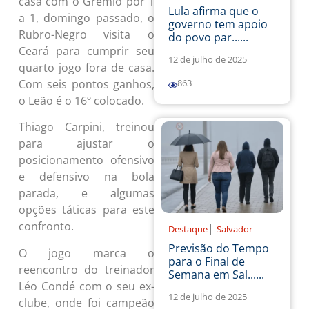
casa com o Grêmio por 1
Lula afirma que o
a 1, domingo passado, o
governo tem apoio
Rubro-Negro visita o
do povo par......
Ceará para cumprir seu
12 de julho de 2025
quarto jogo fora de casa.
Com seis pontos ganhos,
863
o Leão é o 16º colocado.
Thiago Carpini, treinou
para ajustar o
posicionamento ofensivo
e defensivo na bola
parada, e algumas
opções táticas para este
confronto.
|
Destaque
Salvador
Previsão do Tempo
O jogo marca o
para o Final de
reencontro do treinador
Semana em Sal......
Léo Condé com o seu ex-
12 de julho de 2025
clube, onde foi campeão