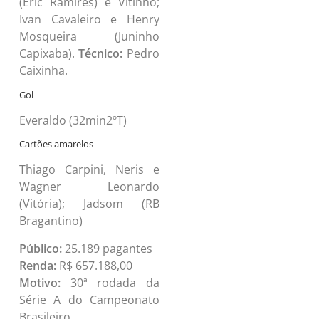
(Eric Ramires) e Vitinho;
Ivan Cavaleiro e Henry
Mosqueira (Juninho
Capixaba).
Técnico:
Pedro
Caixinha.
Gol
Everaldo (32min2ºT)
Cartões amarelos
Thiago Carpini, Neris e
Wagner Leonardo
(Vitória); Jadsom (RB
Bragantino)
Público:
25.189 pagantes
Renda:
R$ 657.188,00
Motivo:
30ª rodada da
Série A do Campeonato
Brasileiro