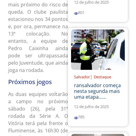
12 de julho de 2025
mais próximo do risco de
queda. O clube paulista
801
estacionou nos 34 pontos
e, por ora, permanece na
13ª colocação. No
entanto, a equipe de
Pedro Caixinha ainda
pode ser ultrapassada
pelo Juventude, que ainda
joga na rodada.
|
Salvador
Destaque
Próximos jogos
ransalvador começa
nesta segunda mais
As duas equipes voltarão
uma etapa......
a campo no próximo
12 de julho de 2025
sábado (26), pela 31ª
rodada da Série A. O
785
Vitória terá pela frente o
Fluminense, às 16h30 (de