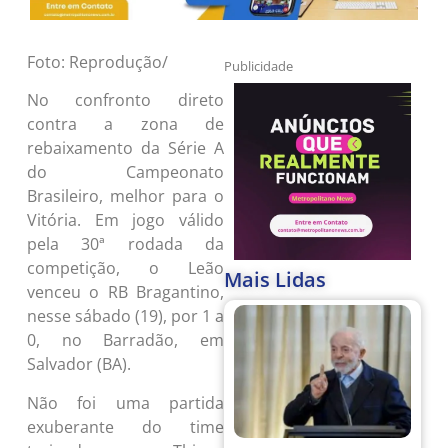
Foto: Reprodução/
Publicidade
No confronto direto
contra a zona de
rebaixamento da Série A
do Campeonato
Brasileiro, melhor para o
Vitória. Em jogo válido
pela 30ª rodada da
competição, o Leão
Mais Lidas
venceu o RB Bragantino,
nesse sábado (19), por 1 a
0, no Barradão, em
Salvador (BA).
Não foi uma partida
exuberante do time