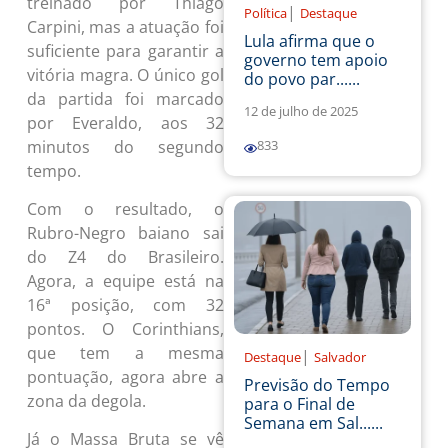
treinado por Thiago
|
Política
Destaque
Carpini, mas a atuação foi
Lula afirma que o
suficiente para garantir a
governo tem apoio
vitória magra. O único gol
do povo par......
da partida foi marcado
12 de julho de 2025
por Everaldo, aos 32
minutos do segundo
833
tempo.
Com o resultado, o
Rubro-Negro baiano sai
do Z4 do Brasileiro.
Agora, a equipe está na
16ª posição, com 32
pontos. O Corinthians,
que tem a mesma
|
Destaque
Salvador
pontuação, agora abre a
Previsão do Tempo
zona da degola.
para o Final de
Semana em Sal......
Já o Massa Bruta se vê