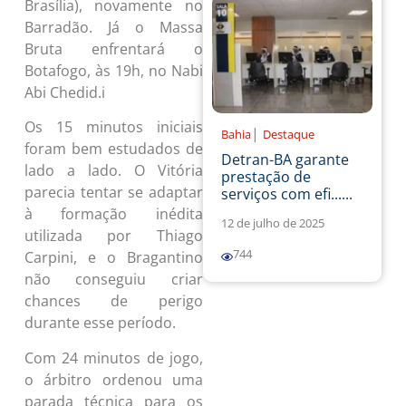
Brasília), novamente no
Barradão. Já o Massa
Bruta enfrentará o
Botafogo, às 19h, no Nabi
Abi Chedid.i
Os 15 minutos iniciais
|
Bahia
Destaque
foram bem estudados de
Detran-BA garante
lado a lado. O Vitória
prestação de
parecia tentar se adaptar
serviços com efi......
à formação inédita
12 de julho de 2025
utilizada por Thiago
744
Carpini, e o Bragantino
não conseguiu criar
chances de perigo
durante esse período.
Com 24 minutos de jogo,
o árbitro ordenou uma
parada técnica para os