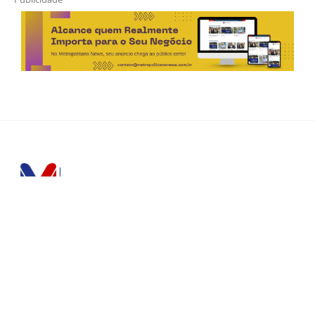
Horário de Atendimento Comercial
Seg. à Sex.: das 9h às 18h
Sáb.: das 9h às 12h