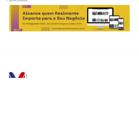
Horário de Atendimento Comercial
Seg. à Sex.: das 9h às 18h
Sáb.: das 9h às 12h