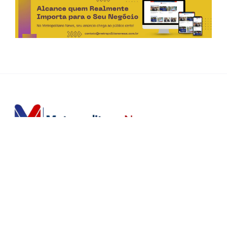
Horário de Atendimento Comercial
Seg. à Sex.: das 9h às 18h
Sáb.: das 9h às 12h
Editorias
Home