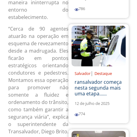
maneira ininterrupta no
786
entorno do
estabelecimento.
“Cerca de 90 agentes
atuarão na operação em
esquema de revezamento
desde a madrugada. Eles
ficarão em pontos
estratégicos orientando
condutores e pedestres.
|
Salvador
Destaque
Montamos essa operação
ransalvador começa
para promover não
nesta segunda mais
uma etapa......
somente a fluidez e
ordenamento do trânsito,
12 de julho de 2025
como também garantir a
774
segurança viária”, explica
o superintendente da
Transalvador, Diego Brito.