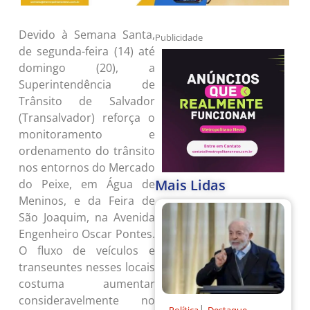
Devido à Semana Santa,
Publicidade
de segunda-feira (14) até
domingo (20), a
Superintendência de
Trânsito de Salvador
(Transalvador) reforça o
monitoramento e
ordenamento do trânsito
nos entornos do Mercado
Mais Lidas
do Peixe, em Água de
Meninos, e da Feira de
São Joaquim, na Avenida
Engenheiro Oscar Pontes.
O fluxo de veículos e
transeuntes nesses locais
costuma aumentar
consideravelmente no
|