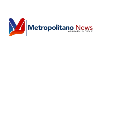
Horário de Atendimento Comercial
Seg. à Sex.: das 9h às 18h
Sáb.: das 9h às 12h
Editorias
Home
Últimas
Salvador
Política
Esporte