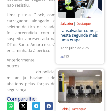
não resistiu.
Uma pistola Glock, com
carregador alongado e
|
Salvador
Destaque
seletor de tiro de rajada
ransalvador começa
foi apreendida com o
nesta segunda mais
suspeito, apresentada na
uma etapa......
DT de Santo Amaro e será
12 de julho de 2025
encaminhada à perícia.
785
Anteriormente,
outros
dois suspeitos de
do policial
ligação com morte
militar já haviam sido
abatidos pelas forças de
segurança.
Compartilhe:
|
Bahia
Destaque