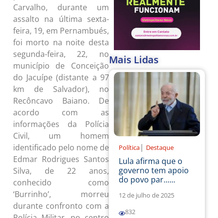
Carvalho, durante um
assalto na última sexta-
feira, 19, em Pernambués,
foi morto na noite desta
segunda-feira, 22, no
Mais Lidas
município de Conceição
do Jacuípe (distante a 97
km de Salvador), no
Recôncavo Baiano. De
acordo com as
informações da Polícia
Civil, um homem
|
identificado pelo nome de
Política
Destaque
Edmar Rodrigues Santos
Lula afirma que o
governo tem apoio
Silva, de 22 anos,
do povo par......
conhecido como
‘Burrinho’, morreu
12 de julho de 2025
durante confronto com a
832
Polícia Militar, no centro