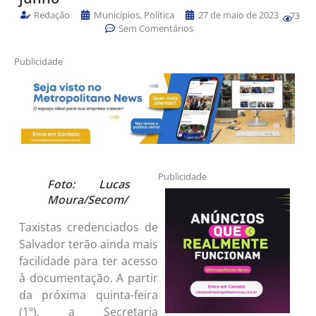
Redação
Municípios
,
Política
27 de maio de 2023
73
Sem Comentários
Publicidade
Publicidade
Foto: Lucas
Moura/Secom/
Taxistas credenciados de
Salvador terão ainda mais
facilidade para ter acesso
à documentação. A partir
da próxima quinta-feira
(1º), a Secretaria