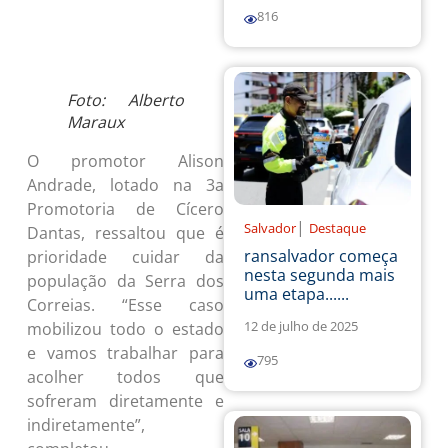
816
Foto: Alberto
Maraux
O promotor Alison
Andrade, lotado na 3a
Promotoria de Cícero
Dantas, ressaltou que é
prioridade cuidar da
|
Salvador
Destaque
população da Serra dos
ransalvador começa
Correias. “Esse caso
nesta segunda mais
mobilizou todo o estado
uma etapa......
e vamos trabalhar para
12 de julho de 2025
acolher todos que
795
sofreram diretamente e
indiretamente”,
completou.