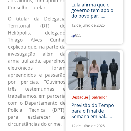
aos alunos, com apoio do
Lula afirma que o
Conselho Tutelar.
governo tem apoio
do povo par......
O titular da Delegacia
12 de julho de 2025
Territorial (DT) de
Heliópolis, delegado
855
Thiago Alves Cunha,
explicou que, na parte da
investigação, além da
arma utilizada, aparelhos
eletrônicos foram
apreendidos e passarão
por perícias. “Ouvimos
três testemunhas e
trabalhamos, em parceria
|
Destaque
Salvador
com o Departamento de
Previsão do Tempo
Polícia Técnica (DPT),
para o Final de
Semana em Sal......
para esclarecer as
circunstâncias do crime.
12 de julho de 2025