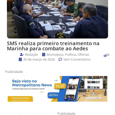
SMS realiza primeiro treinamento na
Marinha para combate ao Aedes
Redação
Municípios
,
Política
,
Últimas
88
20 de março de 2024
Sem Comentários
Publicidade
Publicidade