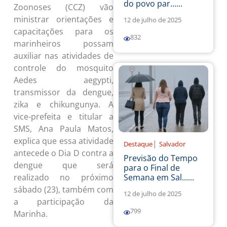
do povo par......
Zoonoses (CCZ) vão
ministrar orientações e
12 de julho de 2025
capacitações para os
832
marinheiros possam
auxiliar nas atividades de
controle do mosquito
Aedes aegypti,
transmissor da dengue,
zika e chikungunya. A
vice-prefeita e titular a
SMS, Ana Paula Matos,
explica que essa atividade
|
Destaque
Salvador
antecede o Dia D contra a
Previsão do Tempo
dengue que será
para o Final de
realizado no próximo
Semana em Sal......
sábado (23), também com
12 de julho de 2025
a participação da
799
Marinha.