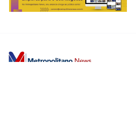
Horário de Atendimento Comercial
Seg. à Sex.: das 9h às 18h
Sáb.: das 9h às 12h
Editorias
Home
Últimas