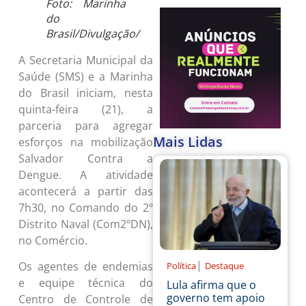
Foto: Marinha
do
Brasil/Divulgação/
A Secretaria Municipal da
Saúde (SMS) e a Marinha
do Brasil iniciam, nesta
quinta-feira (21), a
parceria para agregar
Mais Lidas
esforços na mobilização
Salvador Contra a
Dengue. A atividade
acontecerá a partir das
7h30, no Comando do 2º
Distrito Naval (Com2ºDN),
no Comércio.
|
Os agentes de endemias
Política
Destaque
e equipe técnica do
Lula afirma que o
governo tem apoio
Centro de Controle de