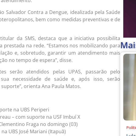
 atendimento.
ação Salvador Contra a Dengue, idealizada pela Saúde
 soteropolitanos, bem como medidas preventivas e de
titular da SMS, destaca que a iniciativa possibilita
Mai
cia prestada na rede. “Estamos nos mobilizando para
lação e, sobretudo, garantir um atendimento mais
ão no tempo de espera”, disse.
ntes serão atendidos pelas UPAS, passarão pelo
a sua necessidade de saúde e, após isso, serão
 suporte”, orienta Ana Paula Matos.
porte na UBS Periperi
ureau – com suporte na USF Imbuí X
Clementino Fraga no domingo (03)
Polít
na UBS José Mariani (Itapuã)