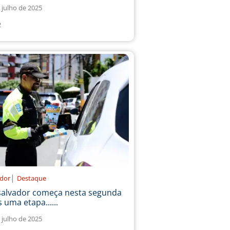
 julho de 2025
2
|
ador
Destaque
salvador começa nesta segunda
 uma etapa......
 julho de 2025