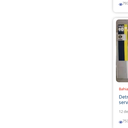
79
Bahi
Det
serv
12 de
75