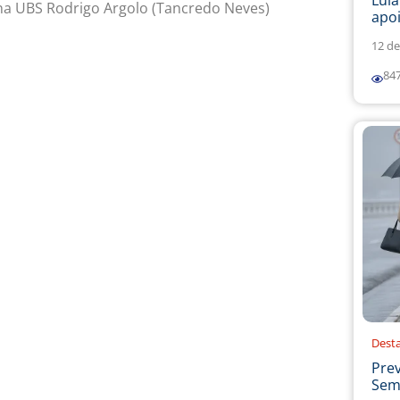
Lul
na UBS Rodrigo Argolo (Tancredo Neves)
apoi
12 de
84
Dest
Prev
Sema