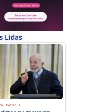
s Lidas
|
ica
Destaque