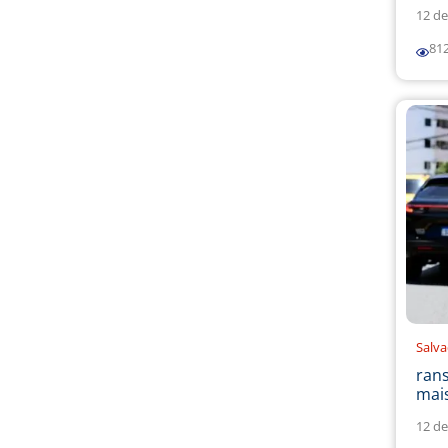
12 de
81
Salv
ran
mais
12 de