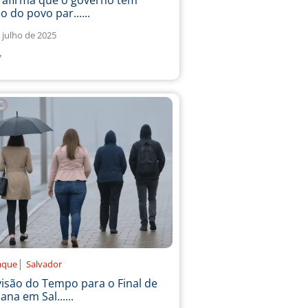
a afirma que o governo tem
o do povo par......
 julho de 2025
7
|
aque
Salvador
isão do Tempo para o Final de
na em Sal......