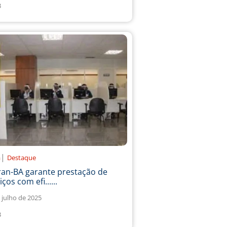
3
|
a
Destaque
ran-BA garante prestação de
iços com efi......
 julho de 2025
3