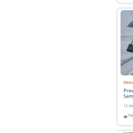
Dest
Prev
Sema
12 de
79