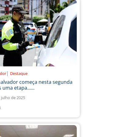
|
ador
Destaque
salvador começa nesta segunda
 uma etapa......
 julho de 2025
3