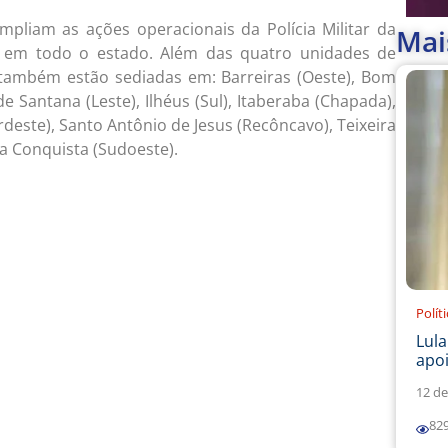
pliam as ações operacionais da Polícia Militar da
Mai
o em todo o estado. Além das quatro unidades de
também estão sediadas em: Barreiras (Oeste), Bom
de Santana (Leste), Ilhéus (Sul), Itaberaba (Chapada),
rdeste), Santo Antônio de Jesus (Recôncavo), Teixeira
da Conquista (Sudoeste).
Polít
Lul
apoi
12 de
82