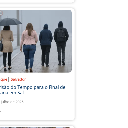
|
aque
Salvador
isão do Tempo para o Final de
na em Sal......
 julho de 2025
6