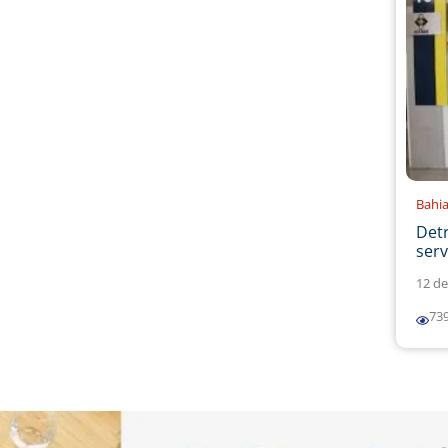
Bahi
Det
serv
12 de
73