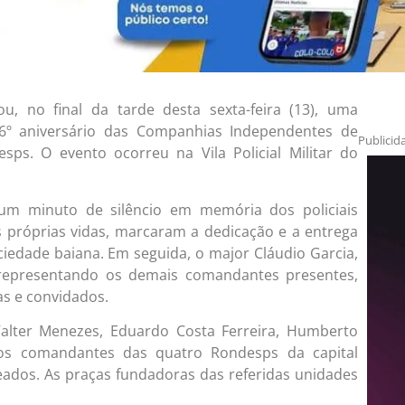
zou, no final da tarde desta sexta-feira (13), uma
 16º aniversário das Companhias Independentes de
Publicid
esps. O evento ocorreu na Vila Policial Militar do
 um minuto de silêncio em memória dos policiais
as próprias vidas, marcaram a dedicação e a entrega
ociedade baiana. Em seguida, o major Cláudio Garcia,
epresentando os demais comandantes presentes,
ças e convidados.
Valter Menezes, Eduardo Costa Ferreira, Humberto
iros comandantes das quatro Rondesps da capital
dos. As praças fundadoras das referidas unidades