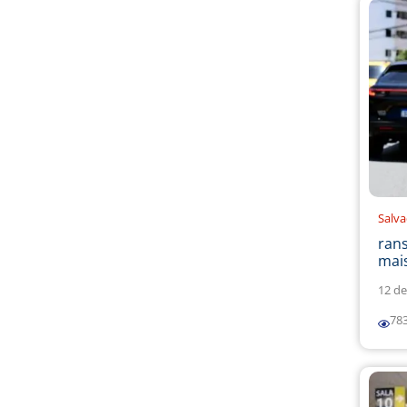
Salv
ran
mais
12 de
78