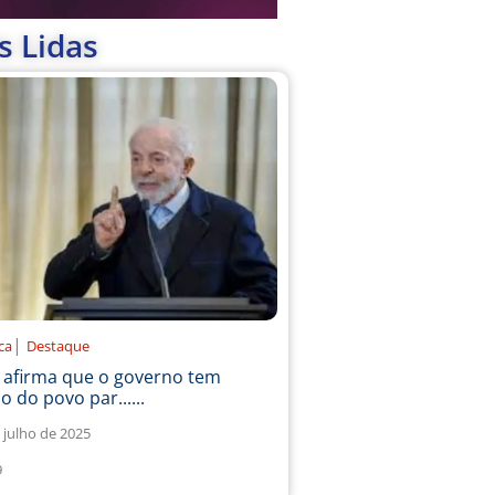
s Lidas
|
ica
Destaque
a afirma que o governo tem
o do povo par......
 julho de 2025
9