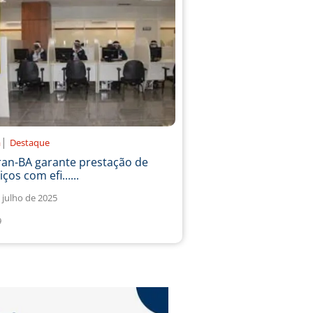
|
a
Destaque
ran-BA garante prestação de
iços com efi......
 julho de 2025
9