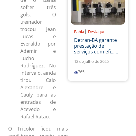
sofrer três
gols. O
treinador
trocou Jean
|
Bahia
Destaque
Lucas e
Detran-BA garante
Everaldo por
prestação de
Ademir e
serviços com efi......
Lucho
12 de julho de 2025
Rodríguez. No
765
intervalo, ainda
tirou Caio
Alexandre e
Cauly para as
entradas de
Acevedo e
Rafael Ratão.
O Tricolor ficou mais
equilibrado, reagiu com