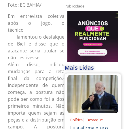
Foto: EC.BAHIA/
Publicidade
Em entrevista coletiva
após o jogo, o
técnico
Rogério
lamentou o desfalque
Ceni
de Biel e disse que o
atacante seria titular se
não estivesse
.
machucado
Além disso,
indicou
Mais Lidas
mudanças para a reta
final da competição
.-
Independente de quem
começa, a postura não
pode ser como foi a dos
primeiros minutos. Não
importa quem sejam as
|
peças e a distribuição em
Política
Destaque
campo. A postura
Lula afirma que o