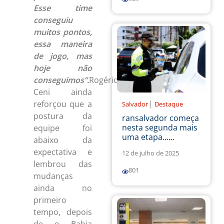
Esse time
conseguiu
muitos pontos,
essa maneira
de jogo, mas
hoje não
conseguimos”.
Rogério
Ceni ainda
|
reforçou que a
Salvador
Destaque
postura da
ransalvador começa
nesta segunda mais
equipe foi
uma etapa......
abaixo da
expectativa e
12 de julho de 2025
lembrou das
801
mudanças
ainda no
primeiro
tempo, depois
de o Bahia