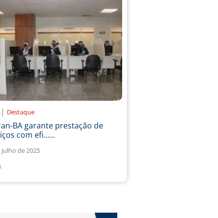
|
a
Destaque
ran-BA garante prestação de
iços com efi......
 julho de 2025
8