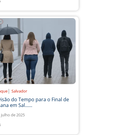
6
|
aque
Salvador
isão do Tempo para o Final de
na em Sal......
 julho de 2025
4