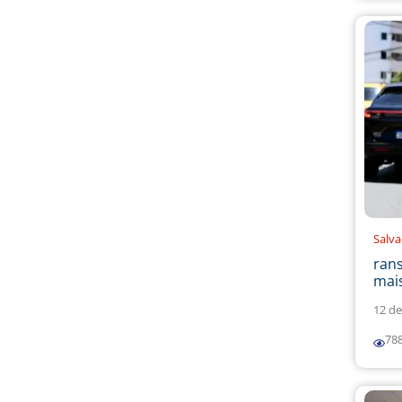
Salv
ran
mais
12 de
78