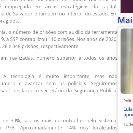
 empregada em áreas estratégicas da capital,
na de Salvador e também no interior do estado. Em
Mai
oragidos.
hia, o número de prisões com auxílio da ferramenta
9, a SSP contabilizou 110 prisões. Nos anos de 2020,
26 e 348 prisões, respectivamente.
ram realizadas, número superior a todos os anos
 A tecnologia é muito importante, mas não
número e avançar sem os policiais. Seguiremos
são”, declarou o secretário da Segurança Pública,
Polít
Lul
apoi
 de 30%, são os mais encontrados pelo Sistema,
12 de
m 19%. Aproximadamente 14% dos localizados