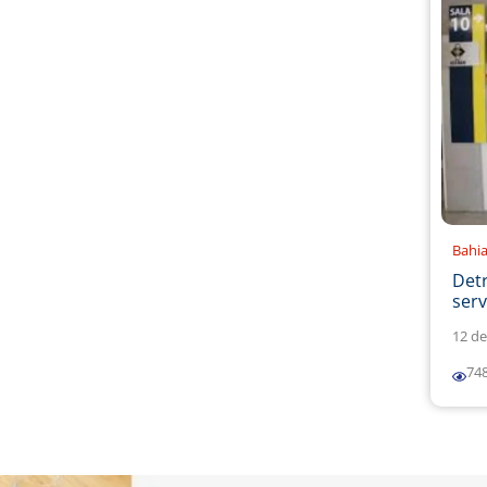
Bahi
Det
serv
12 de
74