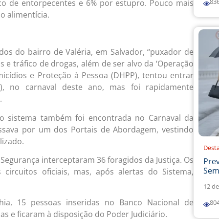
83
co de entorpecentes e 6% por estupro. Pouco mais
 alimentícia.
os do bairro de Valéria, em Salvador, “puxador de
 e tráfico de drogas, além de ser alvo da ‘Operação
icídios e Proteção à Pessoa (DHPP), tentou entrar
a), no carnaval deste ano, mas foi rapidamente
.
lo sistema também foi encontrada no Carnaval da
ssava por um dos Portais de Abordagem, vestindo
lizado.
Dest
 Segurança interceptaram 36 foragidos da Justiça. Os
Prev
Sema
circuitos oficiais, mas, após alertas do Sistema,
12 de
hia, 15 pessoas inseridas no Banco Nacional de
80
s e ficaram à disposição do Poder Judiciário.