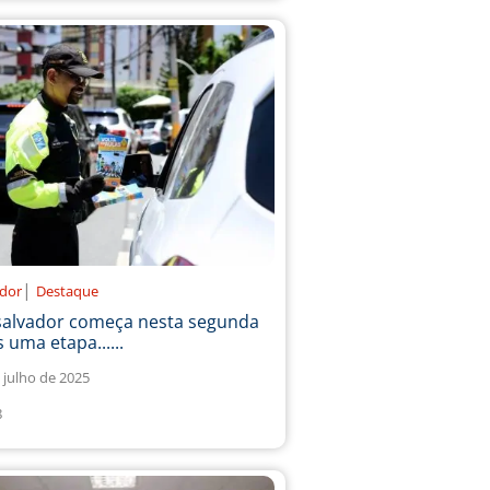
|
ador
Destaque
salvador começa nesta segunda
 uma etapa......
 julho de 2025
8