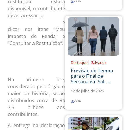
restituição estará
836
disponível, o contribuinte
deve acessar a
página da
e
Receita Federal na internet
clicar nos itens “Meu
Imposto de Renda” e
“Consultar a Restituição”.
Clique aqui para ler e ouvir a
|
série completa Tira-Dúvidas do
Destaque
Salvador
IR 2023
Previsão do Tempo
para o Final de
No primeiro lote,
Semana em Sal......
considerado pelo órgão o
12 de julho de 2025
maior da história, serão
distribuídos cerca de R$
804
7,5 bilhões aos
contribuintes.
A entrega da declaração