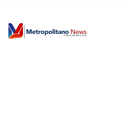
Horário de Atendimento Comercial
Seg. à Sex.: das 9h às 18h
Sáb.: das 9h às 12h
Editorias
Home
Últimas
Salvador
Política