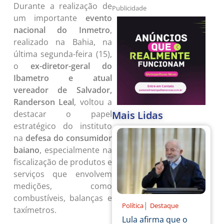
Durante a realização de
Publicidade
um importante
evento
nacional do Inmetro
,
realizado na Bahia, na
última segunda-feira (15),
o
ex-diretor-geral do
Ibametro e atual
vereador de Salvador,
Randerson Leal
, voltou a
Mais Lidas
destacar o papel
estratégico do instituto
na
defesa do consumidor
baiano
, especialmente na
fiscalização de produtos e
serviços que envolvem
medições, como
combustíveis, balanças e
|
Política
Destaque
taxímetros.
Lula afirma que o