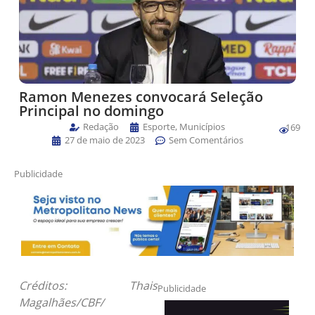
Ramon Menezes convocará Seleção
Principal no domingo
Redação
Esporte
,
Municípios
169
27 de maio de 2023
Sem Comentários
Publicidade
Créditos: Thais
Publicidade
Magalhães/CBF/