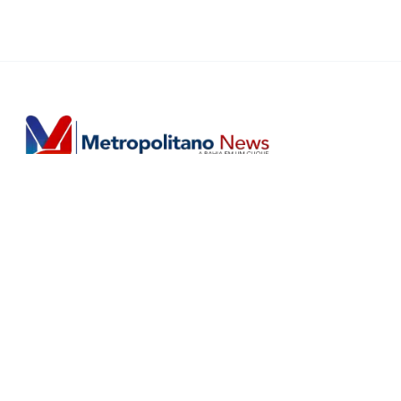
Horário de Atendimento Comercial
Seg. à Sex.: das 9h às 18h
Sáb.: das 9h às 12h
Editorias
Home
Últimas
Salvador