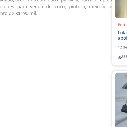
osques para venda de coco, pintura, meio-fio e
nto de R$190 mil.
Polít
Lul
apoi
12 de
83