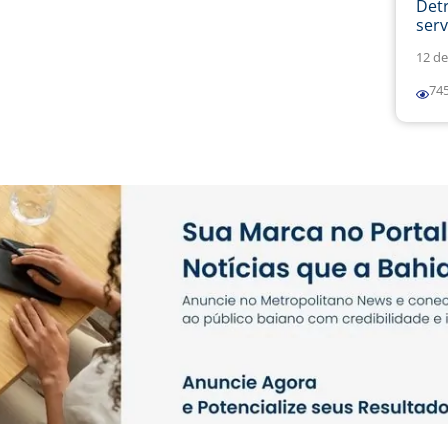
Det
serv
12 de
74