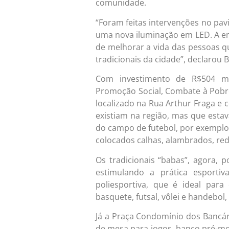
comunidade.
“Foram feitas intervenções no p
uma nova iluminação em LED. A en
de melhorar a vida das pessoas 
tradicionais da cidade”, declarou 
Com investimento de R$504 mil
Promoção Social, Combate à Pobre
localizado na Rua Arthur Fraga e
existiam na região, mas que estav
do campo de futebol, por exemplo
colocados calhas, alambrados, red
Os tradicionais “babas”, agora,
estimulando a prática esporti
poliesportiva, que é ideal par
basquete, futsal, vôlei e handebo
Já a Praça Condomínio dos Bancár
de mesa para jogos, banco pré-mo