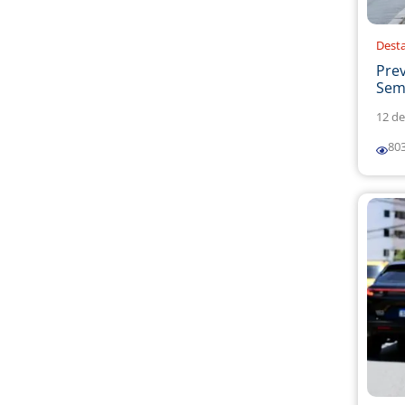
Dest
Prev
Sema
12 de
80