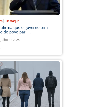
|
ica
Destaque
a afirma que o governo tem
o do povo par......
 julho de 2025
3