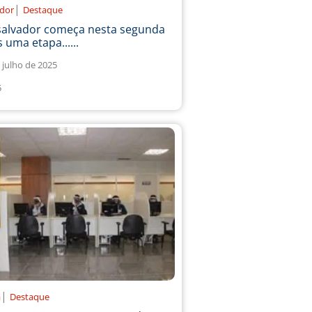
|
ador
Destaque
salvador começa nesta segunda
 uma etapa......
 julho de 2025
5
|
a
Destaque