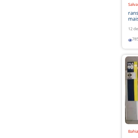
Salv
ran
mais
12 de
78
Bahi