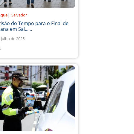
|
aque
Salvador
isão do Tempo para o Final de
na em Sal......
 julho de 2025
3