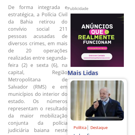
De forma integrada e
Publicidade
estratégica, a Polícia Civil
da Bahia retirou do
convívio social 211
pessoas acusadas de
diversos crimes, em mais
de 20 operações
realizadas entre segunda-
feira (2) e sexta (6), na
Mais Lidas
capital, Região
Metropolitana de
Salvador (RMS) e em
municípios do interior do
estado. Os números
representam o resultado
da maior mobilização
conjunta da polícia
|
Política
Destaque
judiciária baiana neste