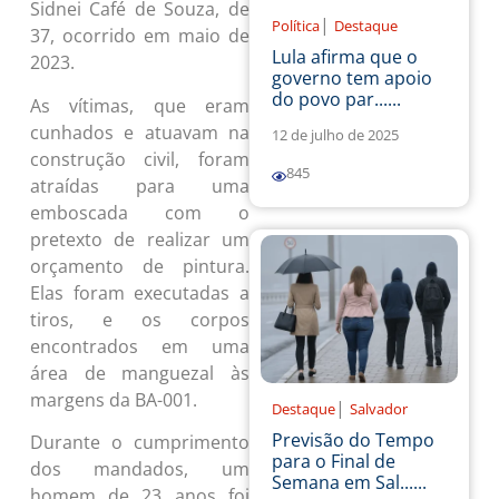
Sidnei Café de Souza, de
|
Política
Destaque
37, ocorrido em maio de
Lula afirma que o
2023.
governo tem apoio
do povo par......
As vítimas, que eram
cunhados e atuavam na
12 de julho de 2025
construção civil, foram
845
atraídas para uma
emboscada com o
pretexto de realizar um
orçamento de pintura.
Elas foram executadas a
tiros, e os corpos
encontrados em uma
área de manguezal às
margens da BA-001.
|
Destaque
Salvador
Previsão do Tempo
Durante o cumprimento
para o Final de
dos mandados, um
Semana em Sal......
homem de 23 anos foi