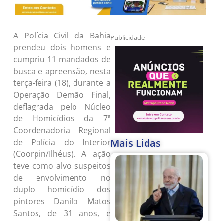
A Polícia Civil da Bahia
Publicidade
prendeu dois homens e
cumpriu 11 mandados de
busca e apreensão, nesta
terça-feira (18), durante a
Operação Demão Final,
deflagrada pelo Núcleo
de Homicídios da 7ª
Coordenadoria Regional
Mais Lidas
de Polícia do Interior
(Coorpin/Ilhéus). A ação
teve como alvo suspeitos
de envolvimento no
duplo homicídio dos
pintores Danilo Matos
Santos, de 31 anos, e