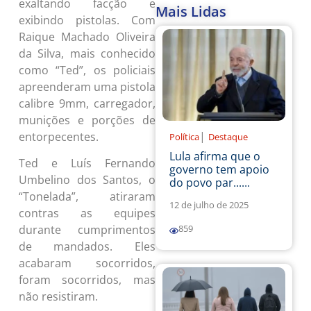
exaltando facção e
Mais Lidas
exibindo pistolas. Com
Raique Machado Oliveira
da Silva, mais conhecido
como “Ted”, os policiais
apreenderam uma pistola
calibre 9mm, carregador,
munições e porções de
|
entorpecentes.
Política
Destaque
Lula afirma que o
Ted e Luís Fernando
governo tem apoio
Umbelino dos Santos, o
do povo par......
“Tonelada”, atiraram
12 de julho de 2025
contras as equipes
durante cumprimentos
859
de mandados. Eles
acabaram socorridos,
foram socorridos, mas
não resistiram.