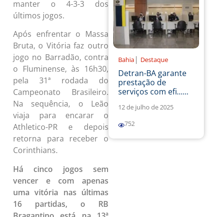
manter o 4-3-3 dos
últimos jogos.
Após enfrentar o Massa
Bruta, o Vitória faz outro
jogo no Barradão, contra
|
Bahia
Destaque
o Fluminense, às 16h30,
Detran-BA garante
pela 31ª rodada do
prestação de
serviços com efi......
Campeonato Brasileiro.
Na sequência, o Leão
12 de julho de 2025
viaja para encarar o
752
Athletico-PR e depois
retorna para receber o
Corinthians.
Há cinco jogos sem
vencer e com apenas
uma vitória nas últimas
16 partidas, o RB
Bragantino está na 13ª