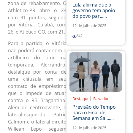
zona de rebaixamento. O
Lula afirma que o
governo tem apoio
Athletico-PR abre o Z4
do povo par......
com 31 pontos, seguido
por Vitória, Cuiabá, com
12 de julho de 2025
26, e Atlético-GO, com 21.
842
Para a partida, o Vitória
não poderá contar com o
artilheiro do time na
temporada, Alerrandro,
desfalque por conta de
uma cláusula em seu
contrato de empréstimo
que o impede de atuar
|
Destaque
Salvador
contra o RB Bragantino.
Previsão do Tempo
Além do centroavante, o
para o Final de
lateral-esquerdo Patric
Semana em Sal......
Calmon e o lateral-direito
12 de julho de 2025
Willean Lepo seguem