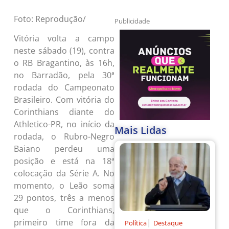
Foto: Reprodução/
Publicidade
Vitória volta a campo
neste sábado (19), contra
o RB Bragantino, às 16h,
no Barradão, pela 30ª
rodada do Campeonato
Brasileiro. Com vitória do
Corinthians diante do
Athletico-PR, no início da
Mais Lidas
rodada, o Rubro-Negro
Baiano perdeu uma
posição e está na 18ª
colocação da Série A. No
momento, o Leão soma
29 pontos, três a menos
que o Corinthians,
|
primeiro time fora da
Política
Destaque