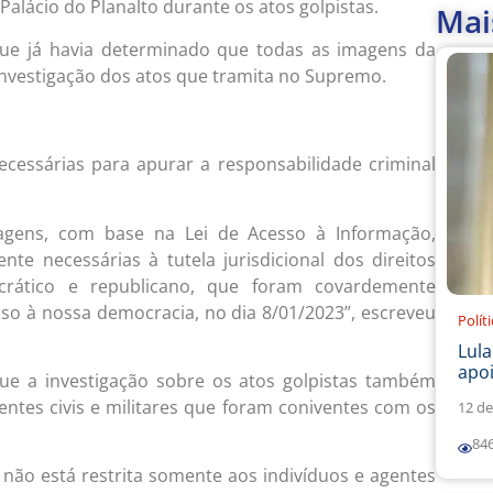
 Palácio do Planalto durante os atos golpistas.
Mai
que já havia determinado que todas as imagens da
investigação dos atos que tramita no Supremo.
cessárias para apurar a responsabilidade criminal
imagens, com base na Lei de Acesso à Informação,
e necessárias à tutela jurisdicional dos direitos
crático e republicano, que foram covardemente
so à nossa democracia, no dia 8/01/2023”, escreveu
Polít
Lul
apoi
ue a investigação sobre os atos golpistas também
entes civis e militares que foram coniventes com os
12 de
84
s não está restrita somente aos indivíduos e agentes