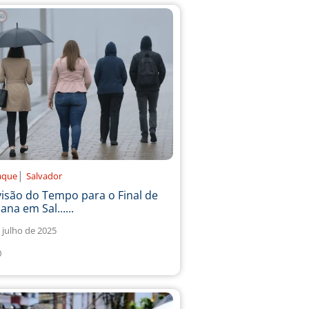
|
aque
Salvador
isão do Tempo para o Final de
na em Sal......
 julho de 2025
0