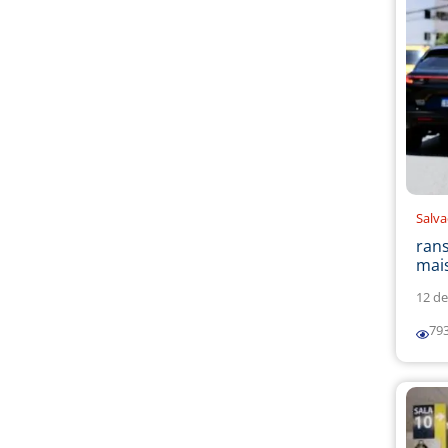
Salv
ran
mais
12 de
79