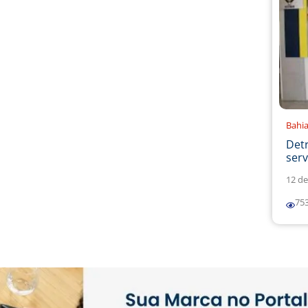
Bahi
Det
serv
12 de
75