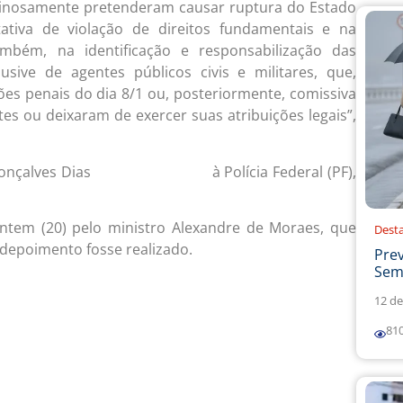
riminosamente pretenderam causar ruptura do Estado
tativa de violação de direitos fundamentais e na
mbém, na identificação e responsabilização das
usive de agentes públicos civis e militares, que,
es penais do dia 8/1 ou, posteriormente, comissiva
es ou deixaram de exercer suas atribuições legais”,
Gonçalves Dias
à Polícia Federal (PF),
prestou depoimento
ntem (20) pelo ministro Alexandre de Moraes, que
Dest
 depoimento fosse realizado.
Prev
Sema
12 de
81