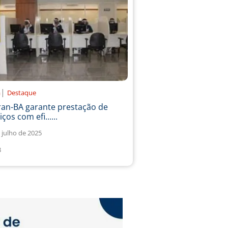
|
a
Destaque
ran-BA garante prestação de
iços com efi......
 julho de 2025
3