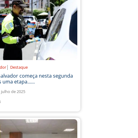
|
ador
Destaque
salvador começa nesta segunda
 uma etapa......
 julho de 2025
3