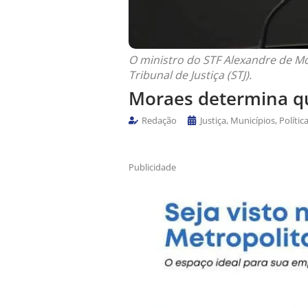
O ministro do STF Alexandre de Mo
Tribunal de Justiça (STJ).
Moraes determina qu
Redação
Justiça
,
Municípios
,
Polític
Publicidade