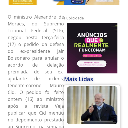
O ministro Alexandre de
Publicidade
Moraes, do Supremo
Tribunal Federal (STF),
negou nesta terça-feira
(17) o pedido da defesa
do ex-presidente Jair
Bolsonaro para anular o
acordo de delação
premiada de seu ex-
Mais Lidas
ajudante de ordens,
tenente-coronel Mauro
Cid. O pedido foi feito
ontem (16) ao ministro
após a revista Veja
publicar que Cid mentiu
no depoimento prestado
ao Supremo, na semana