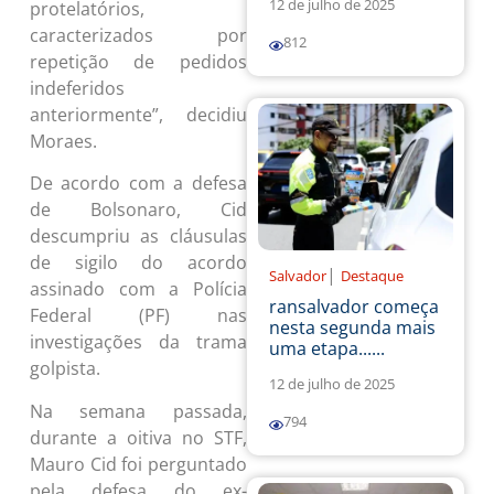
12 de julho de 2025
protelatórios,
caracterizados por
812
repetição de pedidos
indeferidos
anteriormente”, decidiu
Moraes.
De acordo com a defesa
de Bolsonaro, Cid
descumpriu as cláusulas
de sigilo do acordo
|
Salvador
Destaque
assinado com a Polícia
ransalvador começa
Federal (PF) nas
nesta segunda mais
investigações da trama
uma etapa......
golpista.
12 de julho de 2025
Na semana passada,
794
durante a oitiva no STF,
Mauro Cid foi perguntado
pela defesa do ex-