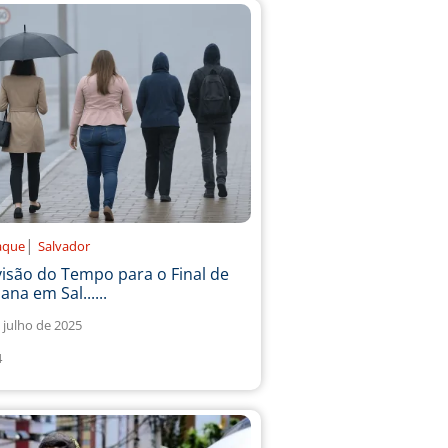
|
aque
Salvador
isão do Tempo para o Final de
na em Sal......
 julho de 2025
4