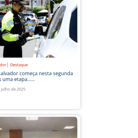
|
ador
Destaque
salvador começa nesta segunda
 uma etapa......
 julho de 2025
1