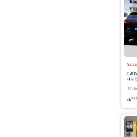
Salv
ran
mais
12 de
78