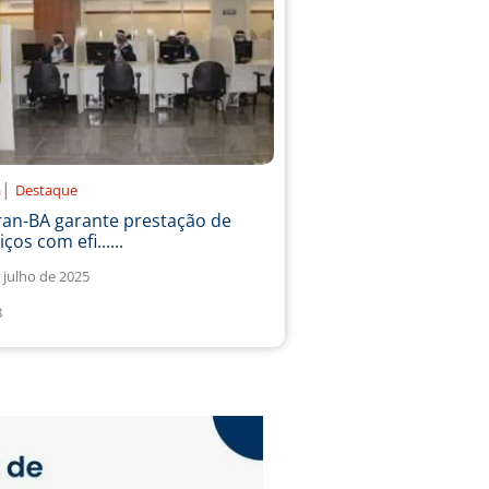
|
a
Destaque
ran-BA garante prestação de
iços com efi......
 julho de 2025
8