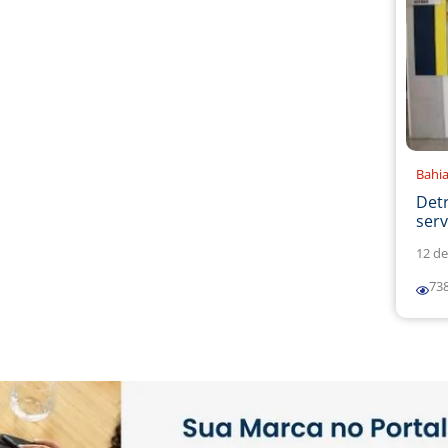
Bahi
Det
serv
12 de
73