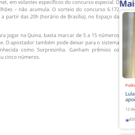
Mai
ernet, em volantes específicos do concurso especial. O
lhões – não acumula. O sorteio do concurso 6.172
 a partir das 20h (horário de Brasília), no Espaço da
Para jogar na Quina, basta marcar de 5 a 15 números
nte. O apostador também pode deixar para o sistema
onhecida como Surpresinha. Ganham prêmios os
 ou cinco números.
Polít
Lul
apoi
12 de
82