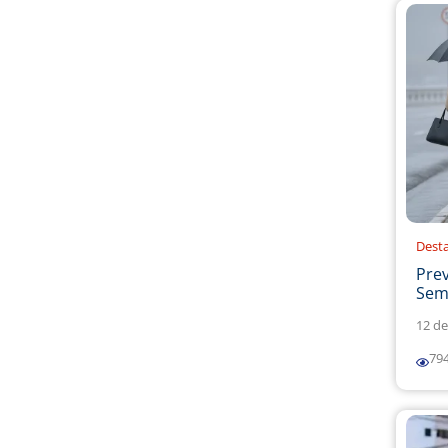
Dest
Prev
Sema
12 de
79