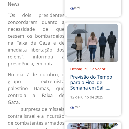
825
“Os dois presidentes
concordaram quanto à
necessidade de que
cessem os bombardeios
na Faixa de Gaza e de
imediata libertação dos
reféns”, informou a
presidência, em nota.
|
Destaque
Salvador
No dia 7 de outubro, o
Previsão do Tempo
grupo extremista
para o Final de
Semana em Sal......
palestino Hamas, que
controla a Faixa de
12 de julho de 2025
Gaza,
lançou um
792
surpresa de mísseis
ataque
contra Israel e a incursão
de combatentes armados