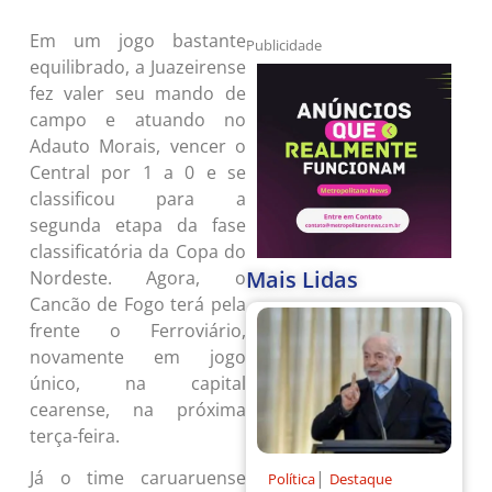
Em um jogo bastante
Publicidade
equilibrado, a Juazeirense
fez valer seu mando de
campo e atuando no
Adauto Morais, vencer o
Central por 1 a 0 e se
classificou para a
segunda etapa da fase
classificatória da Copa do
Mais Lidas
Nordeste. Agora, o
Cancão de Fogo terá pela
frente o Ferroviário,
novamente em jogo
único, na capital
cearense, na próxima
terça-feira.
|
Já o time caruaruense
Política
Destaque