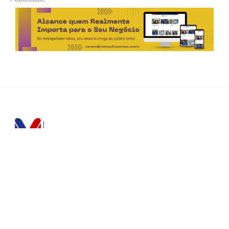
Horário de Atendimento Comercial
Seg. à Sex.: das 9h às 18h
Sáb.: das 9h às 12h