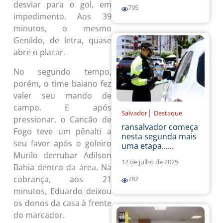
desviar para o gol, em
795
impedimento. Aos 39
minutos, o mesmo
Genildo, de letra, quase
abre o placar.
No segundo tempo,
porém, o time baiano fez
valer seu mando de
campo. E após
|
Salvador
Destaque
pressionar, o Cancão de
ransalvador começa
Fogo teve um pênalti a
nesta segunda mais
seu favor após o goleiro
uma etapa......
Murilo derrubar Adilson
12 de julho de 2025
Bahia dentro da área. Na
cobrança, aos 21
782
minutos, Eduardo deixou
os donos da casa à frente
do marcador.