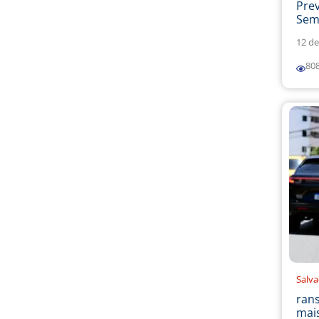
Prev
Sema
12 de
80
Salv
ran
mais