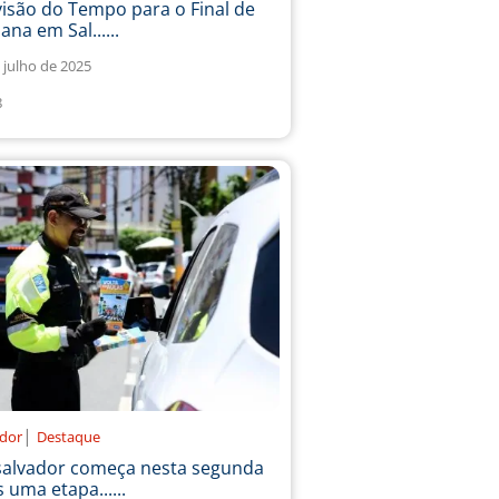
isão do Tempo para o Final de
na em Sal......
 julho de 2025
8
|
ador
Destaque
salvador começa nesta segunda
 uma etapa......