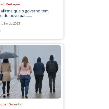
|
ica
Destaque
a afirma que o governo tem
o do povo par......
 julho de 2025
5
|
aque
Salvador