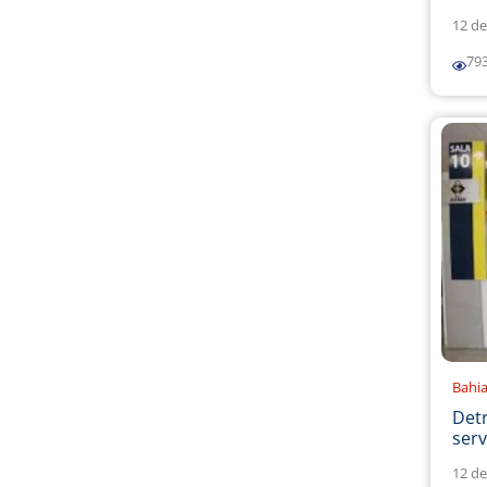
12 de
79
Bahi
Det
serv
12 de