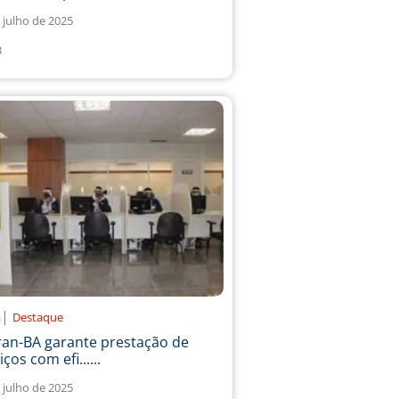
 julho de 2025
3
|
a
Destaque
ran-BA garante prestação de
iços com efi......
 julho de 2025