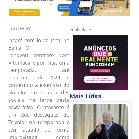
Foto ECB/
Publicidade
Jacaré com força total no
Bahia. O
Tircolor agora city,
renovou contrato com
Vitor Jacaré por mais uma
temporada, até
dezembro de 2024, e
confirmou a extensão do
vínculo em suas redes
Mais Lidas
sociais, na tarde desta
sexta-feira. O atacante é
um dos destaques do
Tricolor na temporada e
tem atuado de forma
improvisada como