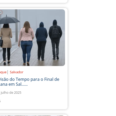
|
aque
Salvador
isão do Tempo para o Final de
na em Sal......
 julho de 2025
6