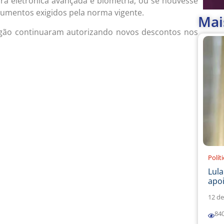
ra eletrônica avançada e biometria, ou se houvesse
cumentos exigidos pela norma vigente.
Mai
rgão continuaram autorizando novos descontos nos
Polít
Lul
apoi
12 de
84