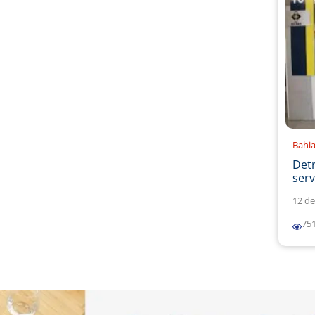
Bahi
Det
serv
12 de
75