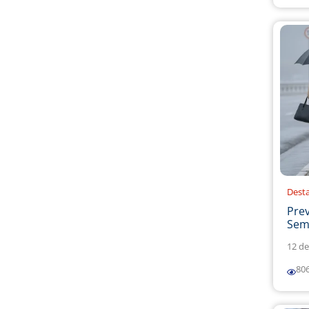
Dest
Prev
Sema
12 de
80