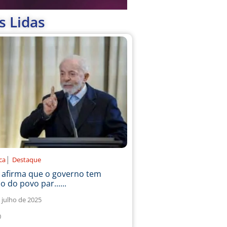
s Lidas
|
ica
Destaque
a afirma que o governo tem
o do povo par......
 julho de 2025
0