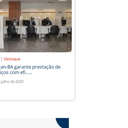
|
a
Destaque
ran-BA garante prestação de
iços com efi......
 julho de 2025
1