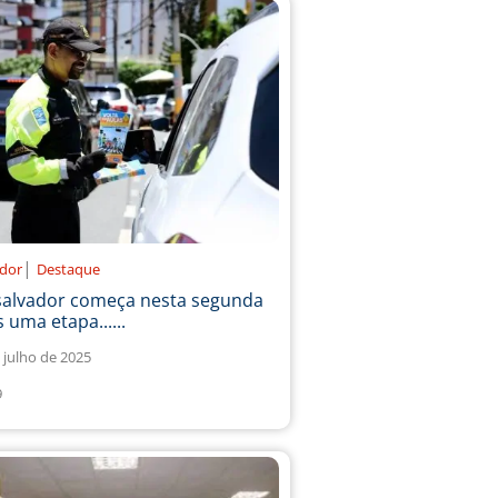
|
ador
Destaque
salvador começa nesta segunda
 uma etapa......
 julho de 2025
9