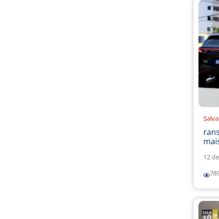
Salv
ran
mais
12 de
78