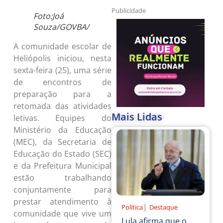
Publicidade
Foto:Joá
Souza/GOVBA/
A comunidade escolar de
Heliópolis iniciou, nesta
sexta-feira (25), uma série
de encontros de
preparação para a
retomada das atividades
Mais Lidas
letivas. Equipes do
Ministério da Educação
(MEC), da Secretaria de
Educação do Estado (SEC)
e da Prefeitura Municipal
estão trabalhando
conjuntamente para
prestar atendimento à
|
Política
Destaque
comunidade que vive um
Lula afirma que o