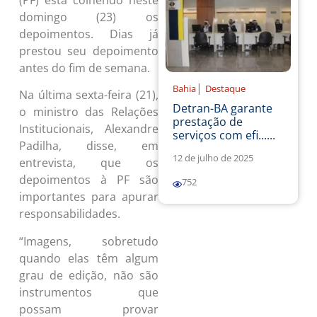
(PF) está colhendo neste
domingo (23) os
depoimentos. Dias já
prestou seu depoimento
antes do fim de semana.
|
Bahia
Destaque
Na última sexta-feira (21),
Detran-BA garante
o ministro das Relações
prestação de
Institucionais, Alexandre
serviços com efi......
Padilha, disse, em
12 de julho de 2025
entrevista, que os
depoimentos à PF são
752
importantes para apurar
responsabilidades.
“Imagens, sobretudo
quando elas têm algum
grau de edição, não são
instrumentos que
possam provar