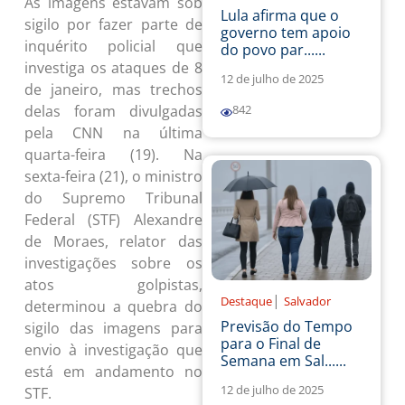
As imagens estavam sob
Lula afirma que o
sigilo por fazer parte de
governo tem apoio
inquérito policial que
do povo par......
investiga os ataques de 8
12 de julho de 2025
de janeiro, mas trechos
delas foram divulgadas
842
pela CNN na última
quarta-feira (19). Na
sexta-feira (21), o ministro
do Supremo Tribunal
Federal (STF) Alexandre
de Moraes, relator das
investigações sobre os
atos golpistas,
|
Destaque
Salvador
determinou a quebra do
Previsão do Tempo
sigilo das imagens para
para o Final de
envio à investigação que
Semana em Sal......
está em andamento no
12 de julho de 2025
STF.