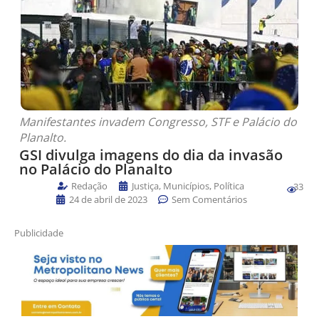
Manifestantes invadem Congresso, STF e Palácio do
Planalto.
GSI divulga imagens do dia da invasão
no Palácio do Planalto
Redação
Justiça
,
Municípios
,
Política
33
24 de abril de 2023
Sem Comentários
Publicidade