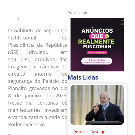
© Marcelo Camargo/Agência
Publicidade
/
Brasil
O Gabinete de Segurança
Institucional da
Presidência da República
(GSI) divulgou, em
seu
site
, arquivos das
imagens das câmeras do
circuito interno de
Mais Lidas
segurança do Palácio do
Planalto gravadas no dia
8 de janeiro de 2023.
Nesse dia, centenas de
manifestantes invadiram
e vandalizaram a sede do
Poder Executivo.
|
Política
Destaque