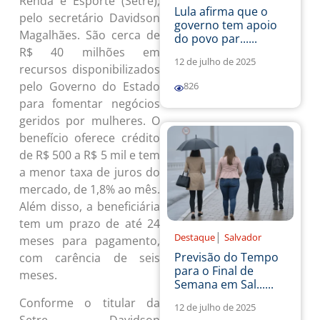
Renda e Esporte (Setre),
Lula afirma que o
pelo secretário Davidson
governo tem apoio
Magalhães. São cerca de
do povo par......
R$ 40 milhões em
12 de julho de 2025
recursos disponibilizados
pelo Governo do Estado
826
para fomentar negócios
geridos por mulheres. O
benefício oferece crédito
de R$ 500 a R$ 5 mil e tem
a menor taxa de juros do
mercado, de 1,8% ao mês.
Além disso, a beneficiária
tem um prazo de até 24
|
Destaque
Salvador
meses para pagamento,
Previsão do Tempo
com carência de seis
para o Final de
meses.
Semana em Sal......
Conforme o titular da
12 de julho de 2025
Setre, Davidson