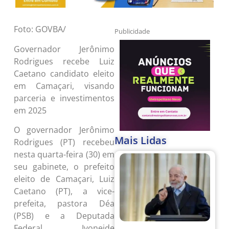
Foto: GOVBA/
Publicidade
Governador Jerônimo
Rodrigues recebe Luiz
Caetano candidato eleito
em Camaçari, visando
parceria e investimentos
em 2025
O governador Jerônimo
Mais Lidas
Rodrigues (PT) recebeu
nesta quarta-feira (30) em
seu gabinete, o prefeito
eleito de Camaçari, Luiz
Caetano (PT), a vice-
prefeita, pastora Déa
(PSB) e a Deputada
Federal, Ivoneide