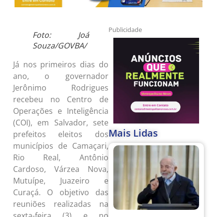
Publicidade
Foto: Joá
Souza/GOVBA/
Já nos primeiros dias do
ano, o governador
Jerônimo Rodrigues
recebeu no Centro de
Operações e Inteligência
(COI), em Salvador, sete
Mais Lidas
prefeitos eleitos dos
municípios de Camaçari,
Rio Real, Antônio
Cardoso, Várzea Nova,
Mutuípe, Juazeiro e
Curaçá. O objetivo das
reuniões realizadas na
sexta-feira (3) e no