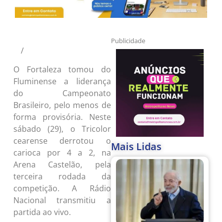
© Mailson Santana/Fluminense
Publicidade
/
FC
O Fortaleza tomou do
Fluminense a liderança
do Campeonato
Brasileiro, pelo menos de
forma provisória. Neste
sábado (29), o Tricolor
cearense derrotou o
Mais Lidas
carioca por 4 a 2, na
Arena Castelão, pela
terceira rodada da
competição. A Rádio
Nacional transmitiu a
partida ao vivo.