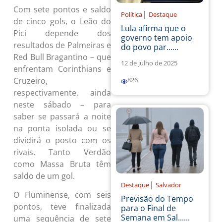
Com sete pontos e saldo
|
Política
Destaque
de cinco gols, o Leão do
Lula afirma que o
Pici depende dos
governo tem apoio
resultados de Palmeiras e
do povo par......
Red Bull Bragantino – que
12 de julho de 2025
enfrentam Corinthians e
Cruzeiro,
826
respectivamente, ainda
neste sábado – para
saber se passará a noite
na ponta isolada ou se
dividirá o posto com os
rivais. Tanto Verdão
como Massa Bruta têm
saldo de um gol.
|
Destaque
Salvador
O Fluminense, com seis
Previsão do Tempo
pontos, teve finalizada
para o Final de
Semana em Sal......
uma sequência de sete