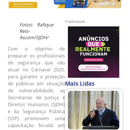
Publicidade
Fotos: Rafique
Reis-
Ascom/SJDH/
Com o objetivo de
preparar os profissionais
de segurança que vão
atuar no Carnaval 2025,
para garantir a proteção
Mais Lidas
de públicos em situação
de vulnerabilidade, as
Secretarias de Justiça e
Direitos Humanos (SJDH)
e da Segurança Pública
(SSP) promovem uma
capacitação focada em