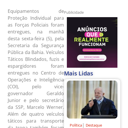
Equipamentos de
Publicidade
Proteção Individual para
as Forças Policiais foram
entregues, na manhã
desta sexta-feira (5), pela
Secretaria da Segurança
Pública da Bahia. Veículos
Táticos Blindados, fuzis e
espargidores foram
Mais Lidas
entregues no Centro de
Operações e Inteligência
(COI), pelo vice-
governador Geraldo
Junior e pelo secretário
da SSP, Marcelo Werner.
Além de quatro veículos
táticos para transporte
|
Política
Destaque
da tropa também foram