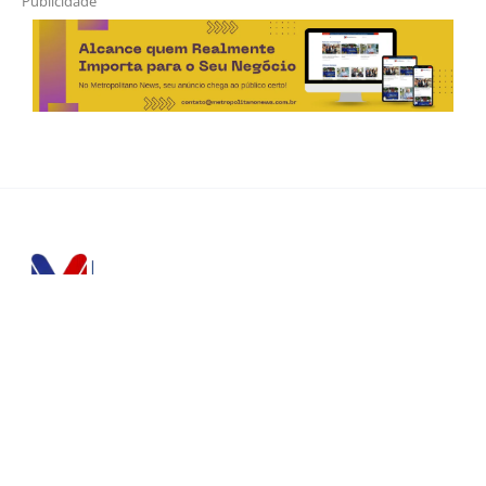
Publicidade
Horário de Atendimento Comercial
Seg. à Sex.: das 9h às 18h
Sáb.: das 9h às 12h