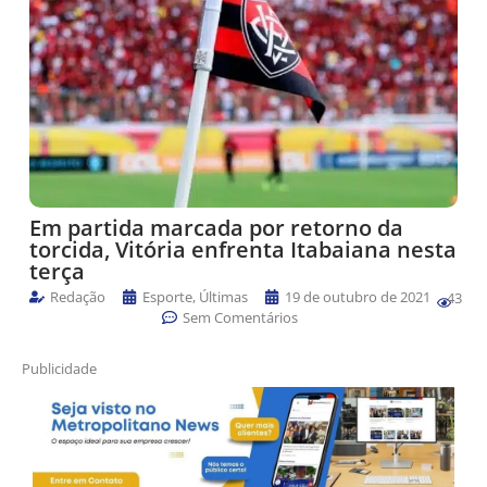
Em partida marcada por retorno da
torcida, Vitória enfrenta Itabaiana nesta
terça
Redação
Esporte
,
Últimas
19 de outubro de 2021
43
Sem Comentários
Publicidade