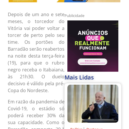
Depois de um ano e sete
Publicidade
meses, o torcedor do
Vitória vai poder voltar a
torcer de perto pelo seu
time. Os portões do
Barradão serão reabertos
na noite desta terça-feira
(19), para que o rubro
negro receba o Itabaiana,
Mais Lidas
às 21h30. O duelo
decisivo é válido pela pré-
Copa do Nordeste.
Em razão da pandemia de
Covid-19, o estádio só
poderá receber 30% da
sua capacidade. Como o