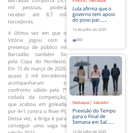
|
Barradão comporta 29,1
Política
Destaque
mil pessoas, poderá
Lula afirma que o
governo tem apoio
receber até 8,7 mil
do povo par......
torcedores.
12 de julho de 2025
A última vez em que o
Vitória jogou com a
840
presença de público no
Barradão também foi
pela Copa do Nordeste.
Em 15 de março de 2020,
quase 3 mil torcedores
acompanharam o
confronto válido pela 7ª
rodada da competição,
|
Destaque
Salvador
que acabou em goleada
Previsão do Tempo
por 4×1 contra o River-PI.
para o Final de
Dessa vez, a briga é para
Semana em Sal......
conseguir uma vaga na
12 de julho de 2025
edição 2022