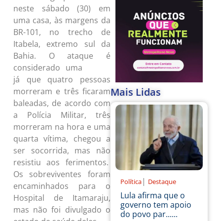
neste sábado (30) em
uma casa, às margens da
BR-101, no trecho de
Itabela, extremo sul da
Bahia. O ataque é
considerado uma
chacina
já que quatro pessoas
Mais Lidas
morreram e três ficaram
baleadas, de acordo com
a Polícia Militar, três
morreram na hora e uma
quarta vítima, chegou a
ser socorrida, mas não
resistiu aos ferimentos.
Os sobreviventes foram
|
Política
Destaque
encaminhados para o
Lula afirma que o
Hospital de Itamaraju,
governo tem apoio
mas não foi divulgado o
do povo par......