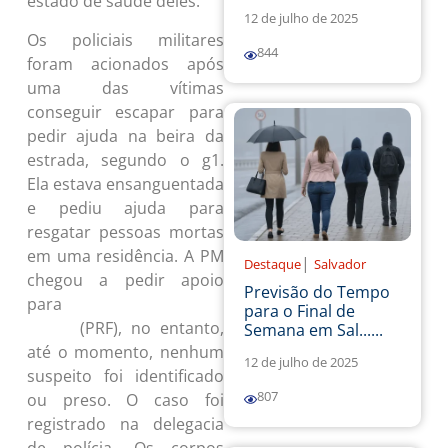
estado de saúde deles.
12 de julho de 2025
Os policiais militares
844
foram acionados após
uma das vítimas
conseguir escapar para
pedir ajuda na beira da
estrada, segundo o g1.
Ela estava ensanguentada
e pediu ajuda para
resgatar pessoas mortas
em uma residência. A PM
|
Destaque
Salvador
chegou a pedir apoio
Previsão do Tempo
para
Polícia Rodoviária
para o Final de
(PRF), no entanto,
Semana em Sal......
Federal
até o momento, nenhum
12 de julho de 2025
suspeito foi identificado
807
ou preso. O caso foi
registrado na delegacia
de polícia. Os corpos