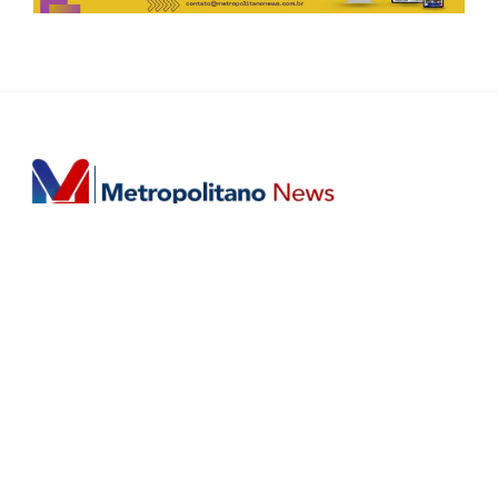
Horário de Atendimento Comercial
Seg. à Sex.: das 9h às 18h
Sáb.: das 9h às 12h
Editorias
Home
Últimas