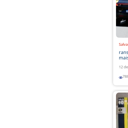
Salv
ran
mais
12 de
78