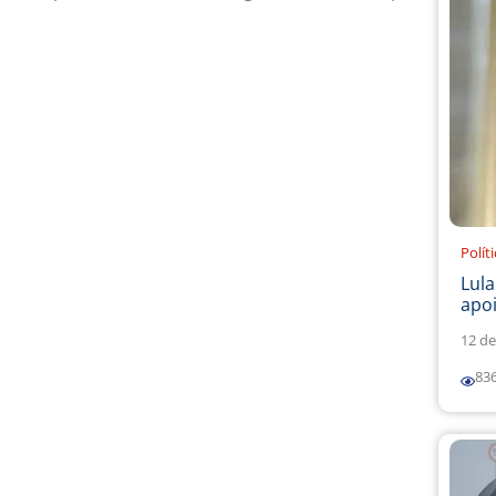
Polít
Lul
apoi
12 de
83