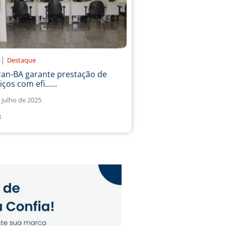
|
a
Destaque
ran-BA garante prestação de
iços com efi......
 julho de 2025
8