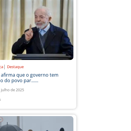
|
ica
Destaque
a afirma que o governo tem
o do povo par......
 julho de 2025
6