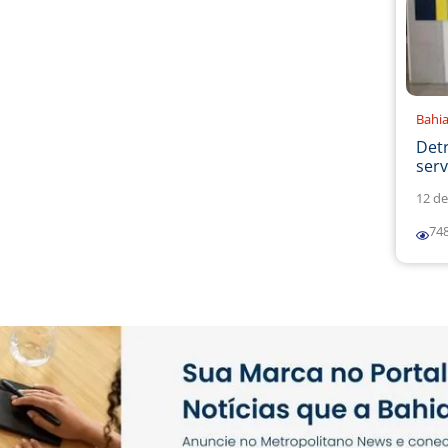
Bahi
Det
serv
12 de
74