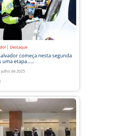
|
ador
Destaque
salvador começa nesta segunda
 uma etapa......
 julho de 2025
8