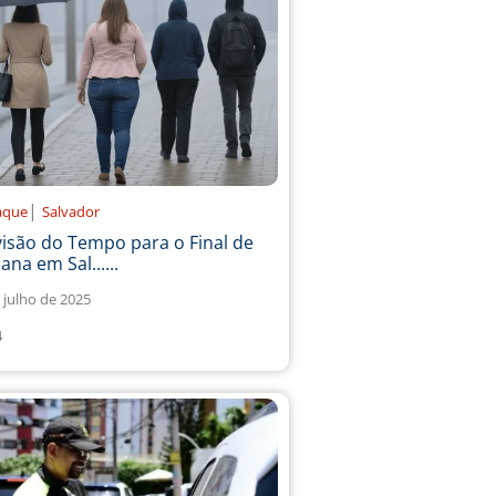
|
aque
Salvador
isão do Tempo para o Final de
na em Sal......
 julho de 2025
4