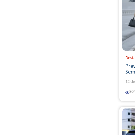
Dest
Prev
Sema
12 de
80