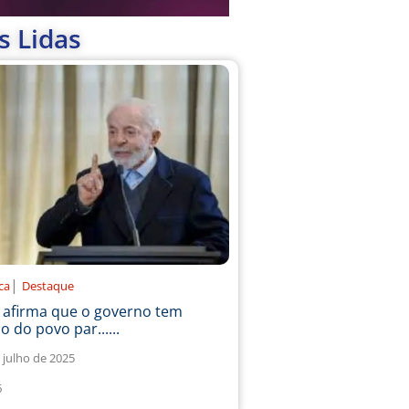
s Lidas
|
ica
Destaque
a afirma que o governo tem
o do povo par......
 julho de 2025
6