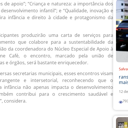
s de apoio”; “Criança e natureza: a importância dos
desenvolvimento infantil”; e “Qualidade, inovação e
ira infância e direito à cidade e protagonismo da
ticipantes produzirão uma carta de serviços para
umento que colabore para a sustentabilidade da
inião da coordenadora do Núcleo Especial de Apoio à
imone Café, o encontro, marcado pela união de
ias e órgãos, será bastante enriquecedor.
Salv
versas secretarias municipais, esses encontros visam
ran
ngente e intersetorial, reconhecendo que o
mais
ra infância não apenas impacta o desenvolvimento
12 de
também contribui para o crescimento saudável e
, considera.
79