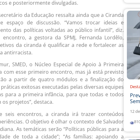
icos e posteriormente divulgadas.
secretário da Educação ressalta ainda que a Ciranda
e espaço de discussão. “Vamos trocar ideias e
nto das políticas voltadas ao público infantil”, diz.
encontro, a gestora da SPMJ, Fernanda Lordêlo,
tivos da ciranda é qualificar a rede e fortalecer as
 antirracista.
emur, SMED, o Núcleo Especial de Apoio à Primeira
 com esse primeiro encontro, mas já está previsto
ão a partir de quatro módulos e a finalização do
ráticas exitosas executadas pelas diversas equipes
Dest
as para a primeira infância, para que todas e todos
Prev
Sema
os projetos”, destaca.
12 de
 seis encontros, a ciranda irá trazer conteúdos
xperiências. O objetivo é olhar o contexto de Salvador
81
diana. As temáticas serão “Políticas públicas para a
idade de toda a cidade”; “As famílias: apoiando a