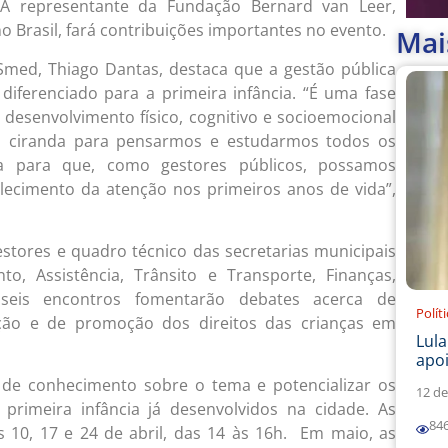
 A representante da Fundação Bernard van Leer,
no Brasil, fará contribuições importantes no evento.
Mai
Smed, Thiago Dantas, destaca que a gestão pública
diferenciado para a primeira infância. “É uma fase
 desenvolvimento físico, cognitivo e socioemocional
a ciranda para pensarmos e estudarmos todos os
pa para que, como gestores públicos, possamos
talecimento da atenção nos primeiros anos de vida”,
stores e quadro técnico das secretarias municipais
o, Assistência, Trânsito e Transporte, Finanças,
 seis encontros fomentarão debates acerca de
Polít
ção e de promoção dos direitos das crianças em
Lul
apoi
o de conhecimento sobre o tema e potencializar os
12 de
 primeira infância já desenvolvidos na cidade. As
84
 10, 17 e 24 de abril, das 14 às 16h. Em maio, as