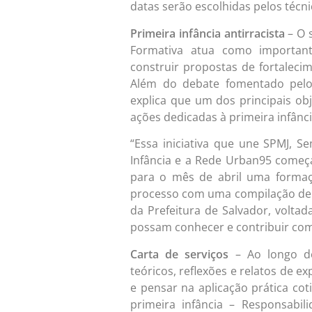
datas serão escolhidas pelos técn
Primeira infância antirracista
– O 
Formativa atua como important
construir propostas de fortalecime
Além do debate fomentado pelo 
explica que um dos principais obje
ações dedicadas à primeira infância
“Essa iniciativa que une SPMJ, S
Infância e a Rede Urban95 começa
para o mês de abril uma formaç
processo com uma compilação de p
da Prefeitura de Salvador, voltad
possam conhecer e contribuir com 
Carta de serviços
– Ao longo de
teóricos, reflexões e relatos de e
e pensar na aplicação prática coti
primeira infância – Responsabil