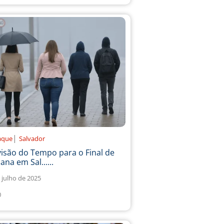
|
aque
Salvador
isão do Tempo para o Final de
na em Sal......
 julho de 2025
0