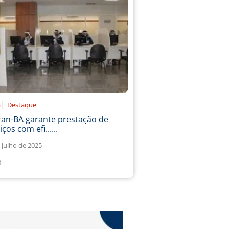
|
a
Destaque
ran-BA garante prestação de
iços com efi......
 julho de 2025
3