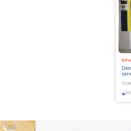
Bahi
Det
serv
12 de
75