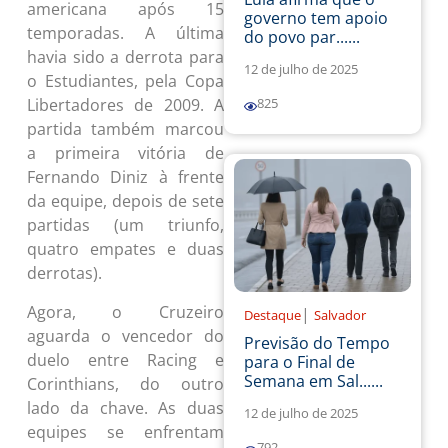
americana após 15
governo tem apoio
temporadas. A última
do povo par......
havia sido a derrota para
12 de julho de 2025
o Estudiantes, pela Copa
Libertadores de 2009. A
825
partida também marcou
a primeira vitória de
Fernando Diniz à frente
da equipe, depois de sete
partidas (um triunfo,
quatro empates e duas
derrotas).
Agora, o Cruzeiro
|
Destaque
Salvador
aguarda o vencedor do
Previsão do Tempo
duelo entre Racing e
para o Final de
Semana em Sal......
Corinthians, do outro
lado da chave. As duas
12 de julho de 2025
equipes se enfrentam
792