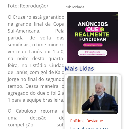
Foto: Reprodução/
Publicidade
O Cruzeiro está garantido
na grande final da Copa
Sul-Americana. Pela
partida de volta das
semifinais, o time mineiro
venceu o Lanús por 1 a 0,
na noite desta quarta-
feira, no Estádio Ciudad
Mais Lidas
de Lanús, com gol de Kaio
Jorge no final do segundo
tempo. Dessa maneira, o
agregado do duelo foi 2 a
1 para a equipe brasileira.
O Cabuloso retorna a
uma decisão de
|
Política
Destaque
competição sul-
Lula afirma que o