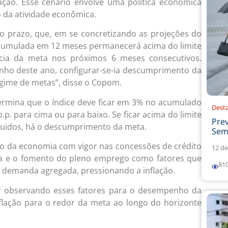
ação. Esse cenário envolve uma política econômica
 da atividade econômica.
rto prazo, que, em se concretizando as projeções do
o acumulada em 12 meses permanecerá acima do limite
ância da meta nos próximos 6 meses consecutivos.
nho deste ano, configurar-se-ia descumprimento da
egime de metas”, disse o Copom.
ermina que o índice deve ficar em 3% no acumulado
Dest
p. para cima ou para baixo. Se ficar acima do limite
Prev
guidos, há o descumprimento da meta.
Sema
o da economia com vigor nas concessões de crédito
12 de
ista e o fomento do pleno emprego como fatores que
81
 demanda agregada, pressionando a inflação.
r observando esses fatores para o desempenho da
nflação para o redor da meta ao longo do horizonte