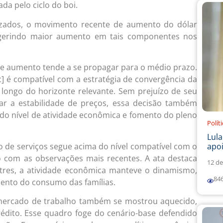
da pelo ciclo do boi.
lizados, o movimento recente de aumento do dólar
ugerindo maior aumento em tais componentes nos
sse aumento tende a se propagar para o médio prazo.
c] é compatível com a estratégia de convergência da
 longo do horizonte relevante. Sem prejuízo de seu
ar a estabilidade de preços, essa decisão também
 do nível de atividade econômica e fomento do pleno
Polít
Lul
o de serviços segue acima do nível compatível com o
apoi
 com as observações mais recentes. A ata destaca
12 de
stres, a atividade econômica manteve o dinamismo,
84
mento do consumo das famílias.
mercado de trabalho também se mostrou aquecido,
dito. Esse quadro foge do cenário-base defendido