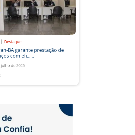
|
a
Destaque
ran-BA garante prestação de
iços com efi......
 julho de 2025
3