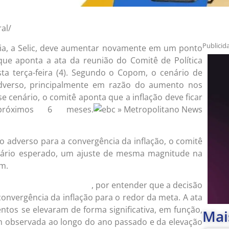
al/
Publicid
mia, a Selic, deve aumentar novamente em um ponto
que aponta a ata da reunião do Comitê de Política
ta terça-feira (4). Segundo o Copom, o cenário de
adverso, principalmente em razão do aumento nos
e cenário, o comitê aponta que a inflação deve ficar
róximos 6 meses.
o adverso para a convergência da inflação, o comitê
nário esperado, um ajuste de mesma magnitude na
m.
, por entender que a decisão
ou a Selic para 13,25% ao ano
convergência da inflação para o redor da meta. A ata
ntos se elevaram de forma significativa, em função,
Mai
em observada ao longo do ano passado e da elevação