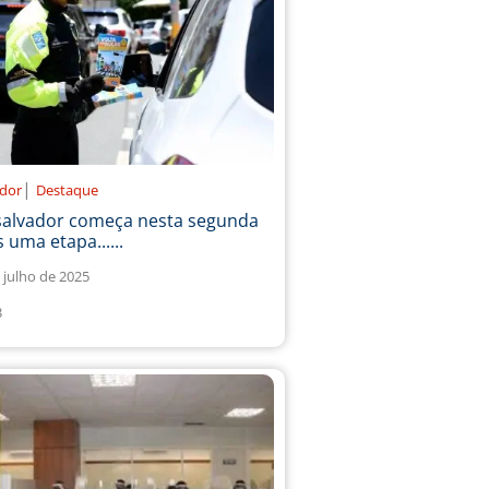
|
ador
Destaque
salvador começa nesta segunda
 uma etapa......
 julho de 2025
3