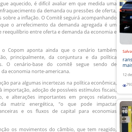
ue aquecido, é difícil avaliar em que medida uma
a enfraquecimento da demanda ou pressões de oferta,
s sobre a inflação. O Comitê seguirá acompanhando
a que o arrefecimento da demanda agregada é um
e reequilíbrio entre oferta e demanda da economia e
o, o Copom aponta ainda que o cenário também
Salv
o, principalmente, da conjuntura e da política
ran
s. O cenário-base do comitê segue sendo de
mais
a da economia norte-americana.
12 de
nção para algumas incertezas na política econômica,
79
à importação, adoção de possíveis estímulos fiscais,
ho, e alterações importantes em preços relativos
 da matriz energética, “o que pode impactar
anceiras e os fluxos de capital para economias
ção os movimentos do câmbio, que tem reagido,