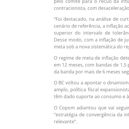
pelo comitê para o recuo da infl
contracionista, com desaceleração
“Foi destacado, na análise de cu
cenário de referência, a inflaçã
superior do intervalo de toler
Desse modo, com a inflação de ju
meta sob a nova sistemática do r
O regime de meta de inflação det
em 12 meses, com bandas de 1,5 p.
da banda por mais de 6 meses se
O BC voltou a apontar o dinamism
amplo, política fiscal expansion
têm dado suporte ao consumo e à
O Copom adiantou que vai segui
“estratégia de convergência da i
relevante”.