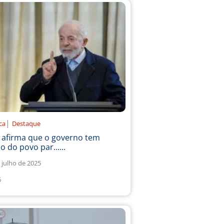
|
ica
Destaque
a afirma que o governo tem
o do povo par......
 julho de 2025
6