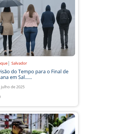
|
aque
Salvador
isão do Tempo para o Final de
na em Sal......
 julho de 2025
0