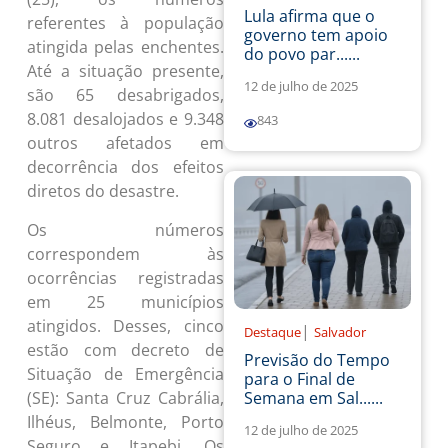
Lula afirma que o
referentes à população
governo tem apoio
atingida pelas enchentes.
do povo par......
Até a situação presente,
12 de julho de 2025
são 65 desabrigados,
8.081 desalojados e 9.348
843
outros afetados em
decorrência dos efeitos
diretos do desastre.
Os números
correspondem às
ocorrências registradas
em 25 municípios
atingidos. Desses, cinco
|
Destaque
Salvador
estão com decreto de
Previsão do Tempo
Situação de Emergência
para o Final de
(SE): Santa Cruz Cabrália,
Semana em Sal......
Ilhéus, Belmonte, Porto
12 de julho de 2025
Seguro e Itapebi. Os