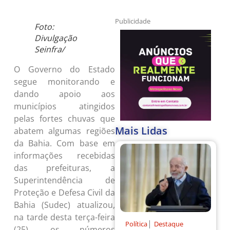
Publicidade
Foto:
Divulgação
Seinfra/
O Governo do Estado
segue monitorando e
dando apoio aos
municípios atingidos
pelas fortes chuvas que
Mais Lidas
abatem algumas regiões
da Bahia. Com base em
informações recebidas
das prefeituras, a
Superintendência de
Proteção e Defesa Civil da
Bahia (Sudec) atualizou,
na tarde desta terça-feira
|
Política
Destaque
(25), os números