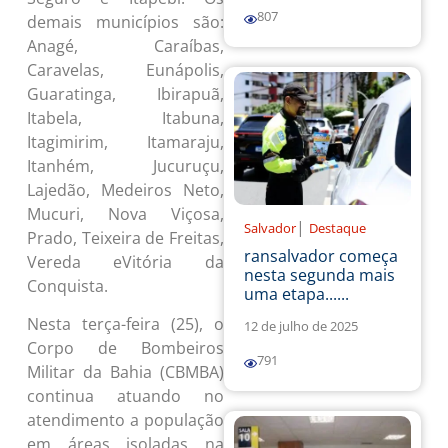
807
demais municípios são:
Anagé, Caraíbas,
Caravelas, Eunápolis,
Guaratinga, Ibirapuã,
Itabela, Itabuna,
Itagimirim, Itamaraju,
Itanhém, Jucuruçu,
Lajedão, Medeiros Neto,
Mucuri, Nova Viçosa,
|
Salvador
Destaque
Prado, Teixeira de Freitas,
ransalvador começa
Vereda eVitória da
nesta segunda mais
Conquista.
uma etapa......
Nesta terça-feira (25), o
12 de julho de 2025
Corpo de Bombeiros
791
Militar da Bahia (CBMBA)
continua atuando no
atendimento a população
em áreas isoladas na