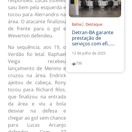
respondeu. Lucas Esteves
saiu bem pela esquerda e
tocou para Alerrandro na
área. O atacante finalizou
|
Bahia
Destaque
de frente para o gol e
Detran-BA garante
Weverton defendeu.
prestação de
serviços com efi......
Na sequência, aos 19, o
12 de julho de 2025
Verdão foi letal. Raphael
Veiga recebeu
736
lançamento de Menino e
cruzou na área. Endrick
ajeitou de cabeça, Rony
tocou para Richard Ríos,
que finalizou na entrada
da área e viu a bola
desviar na defesa e
chegar ao gol sem chance
para Lucas Arcanjo
defender. Com 37