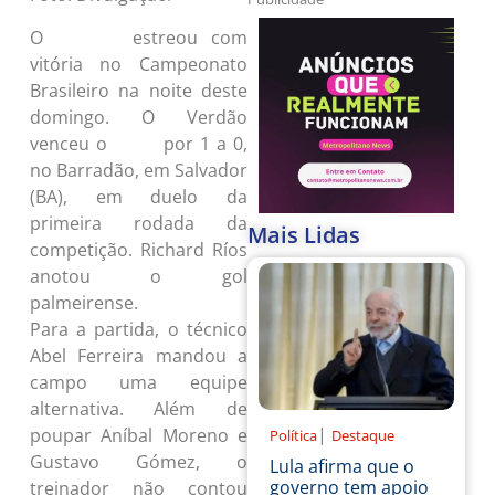
O
estreou com
Palmeiras
vitória no Campeonato
Brasileiro na noite deste
domingo. O Verdão
venceu o
por 1 a 0,
Vitória
no Barradão, em Salvador
(BA), em duelo da
primeira rodada da
Mais Lidas
competição. Richard Ríos
anotou o gol
palmeirense.
Para a partida, o técnico
Abel Ferreira mandou a
campo uma equipe
alternativa. Além de
|
poupar Aníbal Moreno e
Política
Destaque
Gustavo Gómez, o
Lula afirma que o
governo tem apoio
treinador não contou