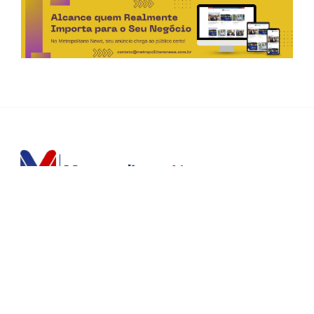
Horário de Atendimento Comercial
Seg. à Sex.: das 9h às 18h
Sáb.: das 9h às 12h
Editorias