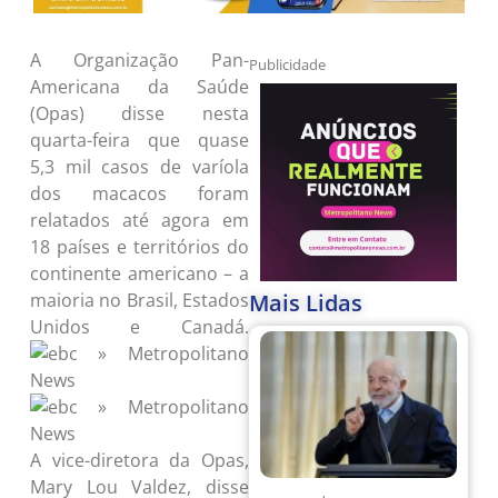
A Organização Pan-
Publicidade
Americana da Saúde
(Opas) disse nesta
quarta-feira que quase
5,3 mil casos de varíola
dos macacos foram
relatados até agora em
18 países e territórios do
continente americano – a
Mais Lidas
maioria no Brasil, Estados
Unidos e Canadá.
A vice-diretora da Opas,
Mary Lou Valdez, disse